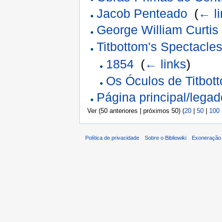
Jacob Penteado
‎
(
← l
George William Curtis
Titbottom's Spectacle
1854
‎
(
← links
)
Os Óculos de Titbot
Página principal/legad
Ver (50 anteriores | próximos 50) (
20
|
50
|
100
Política de privacidade
Sobre o Bibliowiki
Exoneração 