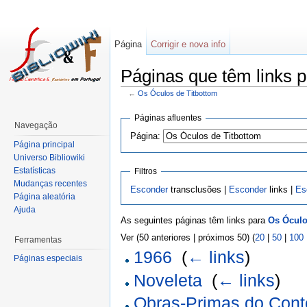
Página
Corrigir e nova info
Páginas que têm links p
←
Os Óculos de Titbottom
Páginas afluentes
Navegação
Página:
Página principal
Universo Bibliowiki
Estatísticas
Filtros
Mudanças recentes
Esconder
transclusões |
Esconder
links |
Es
Página aleatória
Ajuda
As seguintes páginas têm links para
Os Óculo
Ver (50 anteriores | próximos 50) (
20
|
50
|
100
Ferramentas
1966
‎
(
← links
)
Páginas especiais
Noveleta
‎
(
← links
)
Obras-Primas do Conto