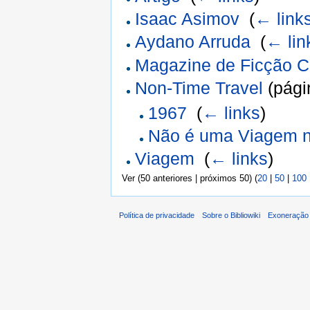
Isaac Asimov
‎
(
← link
Aydano Arruda
‎
(
← lin
Magazine de Ficção Cie
Non-Time Travel
(pági
1967
‎
(
← links
)
Não é uma Viagem 
Viagem
‎
(
← links
)
Ver (50 anteriores | próximos 50) (
20
|
50
|
100
Política de privacidade
Sobre o Bibliowiki
Exoneração 