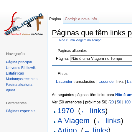
Página
Corrigir e nova info
Páginas que têm links
←
Não é uma Viagem no Tempo
Páginas afluentes
Navegação
Página:
Página principal
Universo Bibliowiki
Estatísticas
Filtros
Mudanças recentes
Esconder
transclusões |
Esconder
links |
Es
Página aleatória
Ajuda
As seguintes páginas têm links para
Não é u
Ver (50 anteriores | próximos 50) (
20
|
50
|
100
Ferramentas
1970
‎
(
← links
)
Páginas especiais
A Viagem
‎
(
← links
)
Artigo
‎
(
← links
)