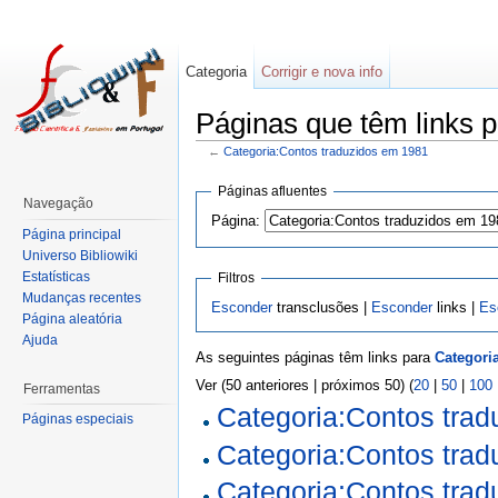
Categoria
Corrigir e nova info
Páginas que têm links 
←
Categoria:Contos traduzidos em 1981
Páginas afluentes
Navegação
Página:
Página principal
Universo Bibliowiki
Estatísticas
Filtros
Mudanças recentes
Esconder
transclusões |
Esconder
links |
Es
Página aleatória
Ajuda
As seguintes páginas têm links para
Categori
Ver (50 anteriores | próximos 50) (
20
|
50
|
100
Ferramentas
Categoria:Contos tra
Páginas especiais
Categoria:Contos tra
Categoria:Contos tra