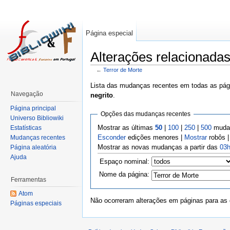
Página especial
Alterações relacionadas
←
Terror de Morte
Lista das mudanças recentes em todas as pági
Navegação
negrito
.
Página principal
Opções das mudanças recentes
Universo Bibliowiki
Mostrar as últimas
50
|
100
|
250
|
500
mudan
Estatísticas
Esconder
edições menores |
Mostrar
robôs 
Mudanças recentes
Mostrar as novas mudanças a partir das
03h
Página aleatória
Ajuda
Espaço nominal:
Nome da página:
Ferramentas
Atom
Não ocorreram alterações em páginas para as q
Páginas especiais