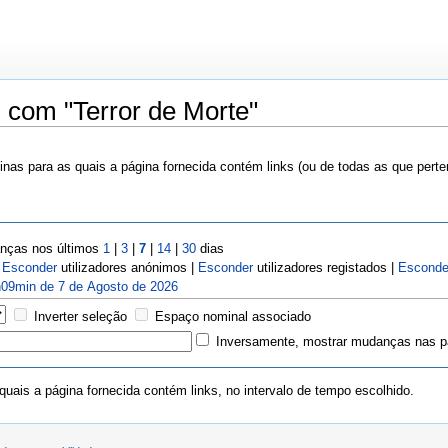
 com "Terror de Morte"
nas para as quais a página fornecida contém links (ou de todas as que pert
ças nos últimos
1
|
3
|
7
|
14
|
30
dias
|
Esconder
utilizadores anónimos |
Esconder
utilizadores registados |
Esconde
09min de 7 de Agosto de 2026
Inverter seleção
Espaço nominal associado
Inversamente, mostrar mudanças nas pá
uais a página fornecida contém links, no intervalo de tempo escolhido.