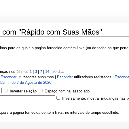
as com "Rápido com Suas Mãos"
nas para as quais a página fornecida contém links (ou de todas as que pert
ças nos últimos
1
|
3
|
7
|
14
|
30
dias
|
Esconder
utilizadores anónimos |
Esconder
utilizadores registados |
Esconde
53min de 7 de Agosto de 2026
Inverter seleção
Espaço nominal associado
Inversamente, mostrar mudanças nas pá
uais a página fornecida contém links, no intervalo de tempo escolhido.