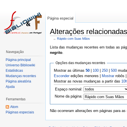
Página especial
Alterações relacionad
←
Rápido com Suas Mãos
Lista das mudanças recentes em todas as pági
Navegação
negrito
.
Página principal
Opções das mudanças recentes
Universo Bibliowiki
Mostrar as últimas
50
|
100
|
250
|
500
mudan
Estatísticas
Esconder
edições menores |
Mostrar
robôs 
Mudanças recentes
Mostrar as novas mudanças a partir das
10h
Página aleatória
Ajuda
Espaço nominal:
Nome da página:
Ferramentas
Atom
Não ocorreram alterações em páginas para as q
Páginas especiais