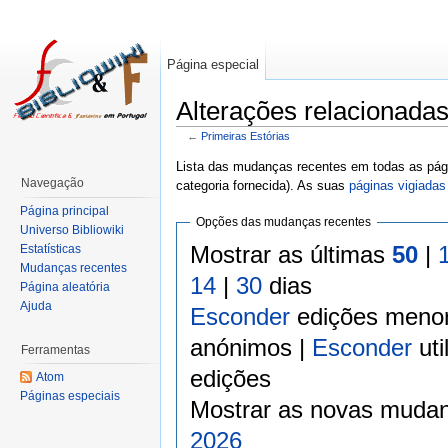
Página especial
Alterações relacionadas
←
Primeiras Estórias
Lista das mudanças recentes em todas as pági
Navegação
categoria fornecida). As suas
páginas vigiadas
Página principal
Opções das mudanças recentes
Universo Bibliowiki
Mostrar as últimas
50
|
Estatísticas
Mudanças recentes
14
|
30
dias
Página aleatória
Ajuda
Esconder
edições meno
anónimos |
Esconder
uti
Ferramentas
edições
Atom
Páginas especiais
Mostrar as novas mudan
2026