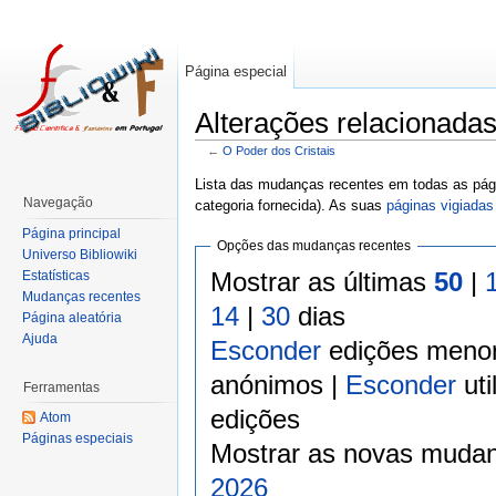
Página especial
Alterações relacionadas
←
O Poder dos Cristais
Lista das mudanças recentes em todas as pági
Navegação
categoria fornecida). As suas
páginas vigiadas
Página principal
Opções das mudanças recentes
Universo Bibliowiki
Mostrar as últimas
50
|
Estatísticas
Mudanças recentes
14
|
30
dias
Página aleatória
Ajuda
Esconder
edições meno
anónimos |
Esconder
uti
Ferramentas
edições
Atom
Páginas especiais
Mostrar as novas mudan
2026