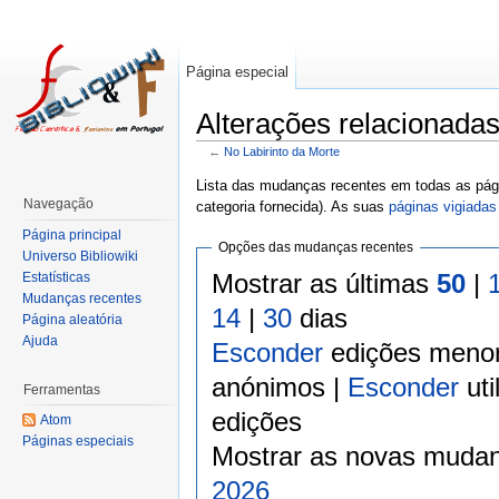
Página especial
Alterações relacionadas
←
No Labirinto da Morte
Lista das mudanças recentes em todas as pági
Navegação
categoria fornecida). As suas
páginas vigiadas
Página principal
Opções das mudanças recentes
Universo Bibliowiki
Mostrar as últimas
50
|
Estatísticas
Mudanças recentes
14
|
30
dias
Página aleatória
Ajuda
Esconder
edições meno
anónimos |
Esconder
uti
Ferramentas
edições
Atom
Páginas especiais
Mostrar as novas mudan
2026