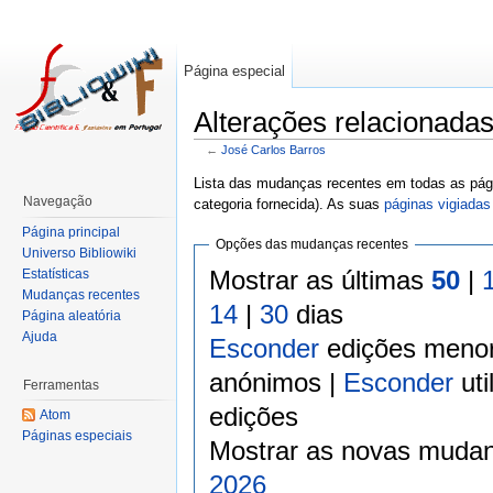
Página especial
Alterações relacionada
←
José Carlos Barros
Lista das mudanças recentes em todas as pági
Navegação
categoria fornecida). As suas
páginas vigiadas
Página principal
Opções das mudanças recentes
Universo Bibliowiki
Mostrar as últimas
50
|
Estatísticas
Mudanças recentes
14
|
30
dias
Página aleatória
Ajuda
Esconder
edições meno
anónimos |
Esconder
uti
Ferramentas
edições
Atom
Páginas especiais
Mostrar as novas mudan
2026