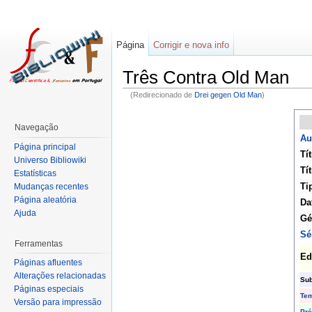
Página
Corrigir e nova info
Três Contra Old Man
(Redirecionado de
Drei gegen Old Man
)
Navegação
Au
Página principal
Tí
Universo Bibliowiki
Tít
Estatísticas
Ti
Mudanças recentes
Página aleatória
Da
Ajuda
Gé
Sé
Ferramentas
Ed
Páginas afluentes
Alterações relacionadas
Sub
Páginas especiais
Te
Versão para impressão
Pr