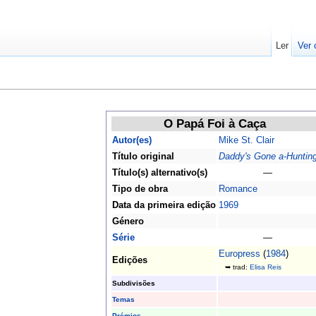
Ler
Ver 
O Papá Foi à Caça
Autor(es)
Mike St. Clair
Título original
Daddy's Gone a-Huntin
Título(s) alternativo(s)
—
Tipo de obra
Romance
Data da primeira edição
1969
Género
Série
—
Europress
(
1984
)
Edições
➥ trad:
Elisa Reis
Subdivisões
Temas
Prémios