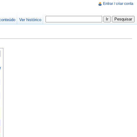
Entrar / criar conta
conteúdo
Ver histórico
g