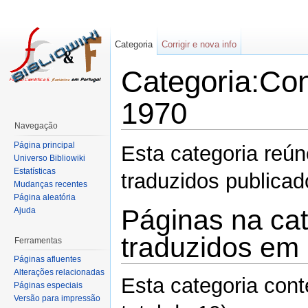
Categoria
Corrigir e nova info
Categoria:Con
1970
Navegação
Página principal
Esta categoria reú
Universo Bibliowiki
Estatísticas
traduzidos publica
Mudanças recentes
Página aleatória
Páginas na cat
Ajuda
traduzidos em
Ferramentas
Páginas afluentes
Alterações relacionadas
Esta categoria con
Páginas especiais
Versão para impressão