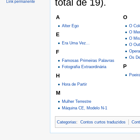
total de 19).
Link permanente
A
O
Alter Ego
O Col
O Men
E
O Mis
Era Uma Vez...
O Out
Opera
F
Os De
Famosas Primeiras Palavras
P
Fotografia Extraordinária
Poeir
H
Hora de Partir
M
Mulher Terrestre
Máquina CE, Modelo N-1
Categorias
:
Contos curtos traduzidos
Cont