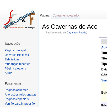
Página
Corrigir e nova info
As Cavernas de Aço
(Redirecionado de
Caça aos Robôs
)
Navegação
Aut
Página principal
Títu
Universo Bibliowiki
Títu
Estatísticas
Tip
Mudanças recentes
Página aleatória
Dat
Ajuda
Gén
Sér
Ferramentas
Páginas afluentes
Edi
Alterações relacionadas
Páginas especiais
Versão para impressão
Subd