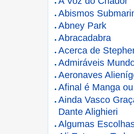
A Voz do Criador
Abismos Submari
Abney Park
Abracadabra
Acerca de Stephe
Admiráveis Mund
Aeronaves Aliení
Afinal é Manga o
Ainda Vasco Graç
Dante Alighieri
Algumas Escolha