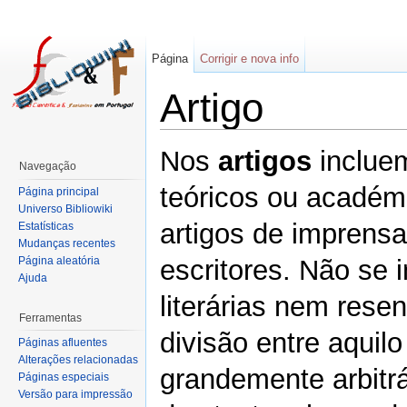
Página
Corrigir e nova info
Artigo
Nos
artigos
incluem
Navegação
teóricos ou académi
Página principal
Universo Bibliowiki
artigos de imprensa
Estatísticas
Mudanças recentes
Página aleatória
escritores. Não se 
Ajuda
literárias nem res
Ferramentas
divisão entre aquilo
Páginas afluentes
Alterações relacionadas
grandemente arbitr
Páginas especiais
Versão para impressão