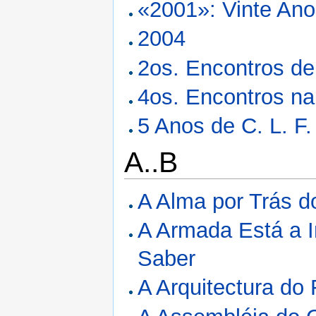
«2001»: Vinte Ano
2004
2os. Encontros d
4os. Encontros na 
5 Anos de C. L. F.
A..B
A Alma por Trás d
A Armada Está a I
Saber
A Arquitectura do 