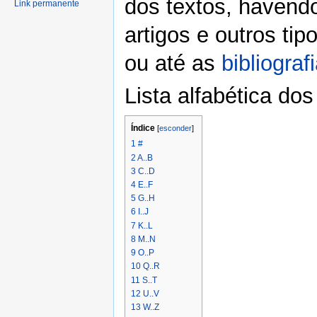
dos textos, havendo
Link permanente
artigos e outros ti
ou até as
bibliograf
Lista alfabética do
Índice
[
esconder
]
1
#
2
A..B
3
C..D
4
E..F
5
G..H
6
I..J
7
K..L
8
M..N
9
O..P
10
Q..R
11
S..T
12
U..V
13
W..Z