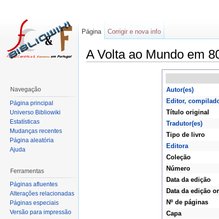
Página
Corrigir e nova info
A Volta ao Mundo em 80 
Navegação
Autor(es)
Editor, compilad
Página principal
Título original
Universo Bibliowiki
Estatísticas
Tradutor(es)
Mudanças recentes
Tipo de livro
Página aleatória
Editora
Ajuda
Coleção
Número
Ferramentas
Data da edição
Páginas afluentes
Data da edição or
Alterações relacionadas
Nº de páginas
Páginas especiais
Versão para impressão
Capa