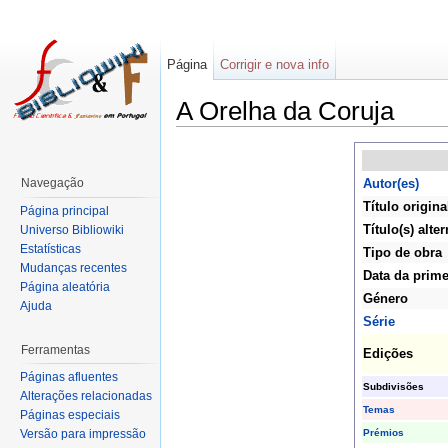
Página
Corrigir e nova info
A Orelha da Coruja
Navegação
Autor(es)
Título origina
Página principal
Título(s) alter
Universo Bibliowiki
Estatísticas
Tipo de obra
Mudanças recentes
Data da prime
Página aleatória
Género
Ajuda
Série
Ferramentas
Edições
Páginas afluentes
Subdivisões
Alterações relacionadas
Temas
Páginas especiais
Prémios
Versão para impressão