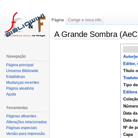
Página
Corrigir e nova info
A Grande Sombra (AeC
Navegação
Autor(e
Editor,
Página principal
Título o
Universo Bibliowiki
Estatísticas
Traduto
Mudanças recentes
Tipo de
Página aleatória
Editora
Ajuda
Coleçã
Númer
Ferramentas
Data da
Páginas afluentes
Data da
Alterações relacionadas
Nº de p
Páginas especiais
Versão para impressão
Capa