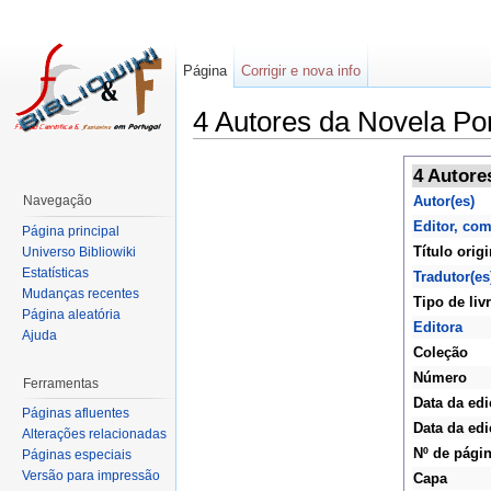
Página
Corrigir e nova info
4 Autores da Novela Po
4 Autore
Navegação
Autor(es)
Editor, co
Página principal
Título origi
Universo Bibliowiki
Estatísticas
Tradutor(es
Mudanças recentes
Tipo de liv
Página aleatória
Editora
Ajuda
Coleção
Número
Ferramentas
Data da ed
Páginas afluentes
Data da edi
Alterações relacionadas
Nº de pági
Páginas especiais
Versão para impressão
Capa