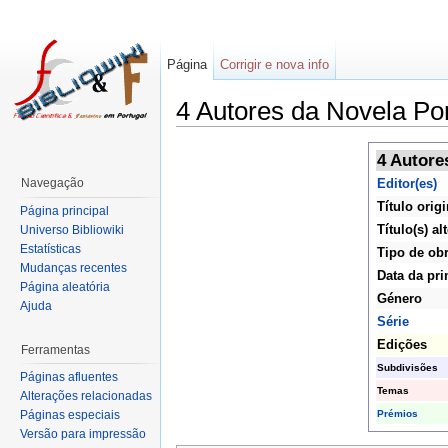
Página
Corrigir e nova info
4 Autores da Novela P
4 Autore
Navegação
Editor(es)
Título origi
Página principal
Título(s) al
Universo Bibliowiki
Estatísticas
Tipo de ob
Mudanças recentes
Data da pri
Página aleatória
Género
Ajuda
Série
Edições
Ferramentas
Subdivisões
Páginas afluentes
Temas
Alterações relacionadas
Prémios
Páginas especiais
Versão para impressão