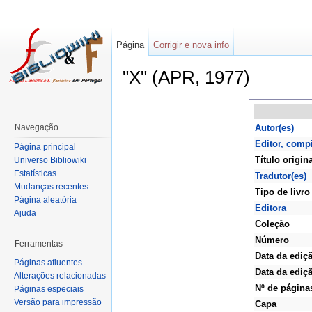
Página
Corrigir e nova info
"X" (APR, 1977)
Navegação
Autor(es)
Editor, comp
Página principal
Título origina
Universo Bibliowiki
Estatísticas
Tradutor(es)
Mudanças recentes
Tipo de livro
Página aleatória
Editora
Ajuda
Coleção
Número
Ferramentas
Data da ediç
Páginas afluentes
Data da ediçã
Alterações relacionadas
Nº de página
Páginas especiais
Versão para impressão
Capa